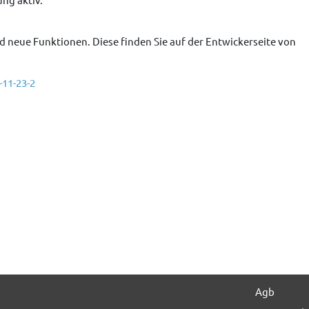
d neue Funktionen. Diese finden Sie auf der Entwickerseite von
11-23-2
m Shared-Hosting Serversystem am Di. 20.02.24 ab 18:00 Uhr
Nächs
Weit
Agb