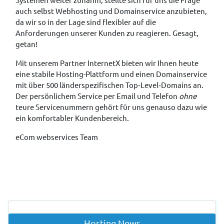
auch selbst Webhosting und Domainservice anzubieten,
da wir so in der Lage sind flexibler auf die
Anforderungen unserer Kunden zu reagieren. Gesagt,
getan!
Mit unserem Partner InternetX bieten wir Ihnen heute
eine stabile Hosting-Plattform und einen Domainservice
mit über 500 länderspezifischen Top‐Level‐Domains an.
Der persönlichem Service per Email und Telefon
ohne
teure Servicenummern gehört für uns genauso dazu wie
ein komfortabler Kundenbereich.
eCom webservices Team
Vorheriger Beitrag: Partner
Nächster Beit
Zurück
Weiter
Hosting News