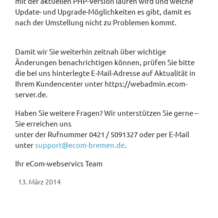
mit der aktuellen PHP-Version laufen wird und welche
Update- und Upgrade-Möglichkeiten es gibt, damit es
nach der Umstellung nicht zu Problemen kommt.
Damit wir Sie weiterhin zeitnah über wichtige
Änderungen benachrichtigen können, prüfen Sie bitte
die bei uns hinterlegte E-Mail-Adresse auf Aktualität in
Ihrem Kundencenter unter https://webadmin.ecom-
server.de.
Haben Sie weitere Fragen? Wir unterstützen Sie gerne –
Sie erreichen uns
unter der Rufnummer 0421 / 5091327 oder per E-Mail
unter
support@ecom-bremen.de
.
Ihr eCom-webservics Team
13. März 2014
Vorheriger Beitrag: Neue gTLDs: .CAMP .EDUCATION .GLASS .INS
Zurück