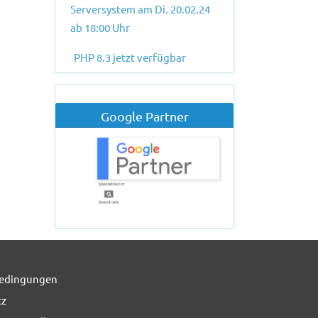
Serversystem am Di. 20.02.24
ab 18:00 Uhr
PHP 8.3 jetzt verfügbar
Google Partner
edingungen
tz