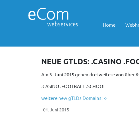
Home
Webho
NEUE GTLDS: .CASINO .F
Am 3. Juni 2015 gehen drei weitere von über 6
.CASINO .FOOTBALL .SCHOOL
weitere new gTLDs Domains >>
01. Juni 2015
Vorheriger Beitrag: eCom webservices ist Google
Zurück