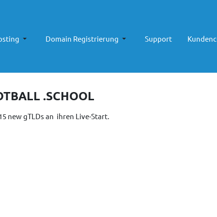
sting
Domain Registrierung
Support
Kundenc
OOTBALL .SCHOOL
15 new gTLDs an ihren Live-Start.
 Partner
Näch
Weit