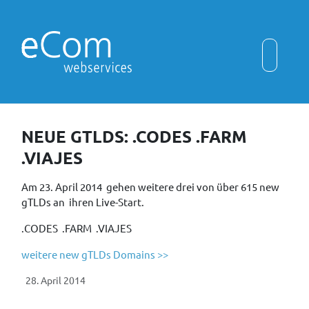
NEUE GTLDS: .CODES .FARM
.VIAJES
Am 23. April 2014 gehen weitere drei von über 615 new
gTLDs an ihren Live-Start.
.CODES .FARM .VIAJES
weitere new gTLDs Domains >>
28. April 2014
Vorheriger Beitrag: Neue gTLDs: .EXPERT .WORKS
Nächster Beit