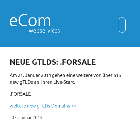
NEUE GTLDS: .FORSALE
Am 21. Januar 2014 gehen eine weitere von über 615
new gTLDs an ihren Live-Start.
.FORSALE
weitere new gTLDs Domains >>
07. Januar 2015
Vorheriger Beitrag: Neue gTLDs: .DEGREE .GIVES .WORLD
Nächster Beit
Zurück
Weiter