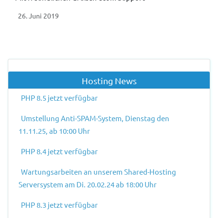
26. Juni 2019
Vorheriger Beitrag: Fragen und Antworten zum Update der PHP-
Nächster Beitr
Zurück
Weiter
Hosting News
PHP 8.5 jetzt verfügbar
Umstellung Anti-SPAM-System, Dienstag den
11.11.25, ab 10:00 Uhr
PHP 8.4 jetzt verfügbar
Wartungsarbeiten an unserem Shared-Hosting
Serversystem am Di. 20.02.24 ab 18:00 Uhr
PHP 8.3 jetzt verfügbar